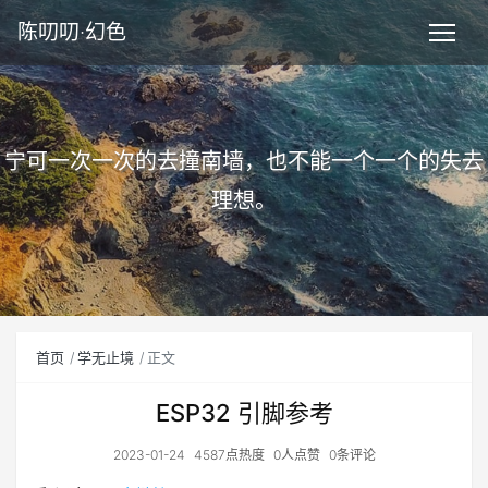
陈叨叨·幻色
宁可一次一次的去撞南墙，也不能一个一个的失去
理想。
首页
学无止境
正文
ESP32 引脚参考
2023-01-24
4587点热度
0人点赞
0条评论