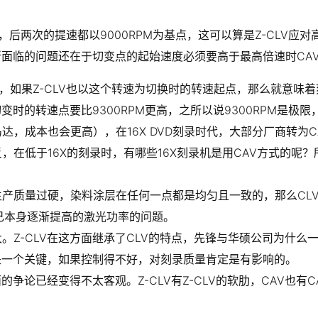
外，后两次的提速都以9000RPM为基点，这可以算是Z-CLV
V所面临的问题还在于切变点的起始速度必须要高于最高倍速时CA
0RPM，如果Z-CLV也以这个转速为切换时的转速起点，那么就意
机，切变时的转速点要比9300RPM更高，之所以说9300RPM
，成本也会更高），在16X DVD刻录时代，大部分厂商转为CA
反，在低于16X的刻录时，有哪些16X刻录机是用CAV方式的呢
产质量过硬，染料涂层在任何一点都是均匀且一致的，那么CLV
自己本身逐渐提高的激光功率的问题。
。Z-CLV在这方面继承了CLV的特点，先锋与华硕公司为什么
讲是一个关键，如果控制得不好，对刻录质量肯定是有影响的。
的争论已经变得不太客观。Z-CLV有Z-CLV的软肋，CAV也