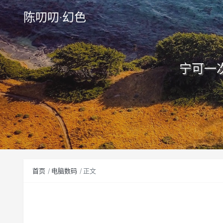
陈叨叨·幻色
宁可一
首页
电脑数码
正文