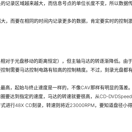
的记录区域越来越大，而信息号点的单位长度不变，所以数据传
越大，而要在相同的时间内记录更多的数据，肯定要实时的控制
头相对于光盘移动的距离恒定），但主轴马达的转逐渐降低。由
要控制需要马达控制电路有较高的控制精度。不过，刻录光盘都
果最高，起始与终止速度是一样的，不像CAV那样有明显的落差
要达到指定的速度，马达的转速就要很高，从CD-DVDSpeed的
方式进行48X CD刻录，转速则将近23000RPM，要知道盘径小