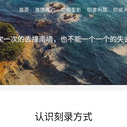
首页
激情海钓
叨摄型影
叨舍闲居
叨说
次一次的去撞南墙，也不能一个一个的失
认识刻录方式