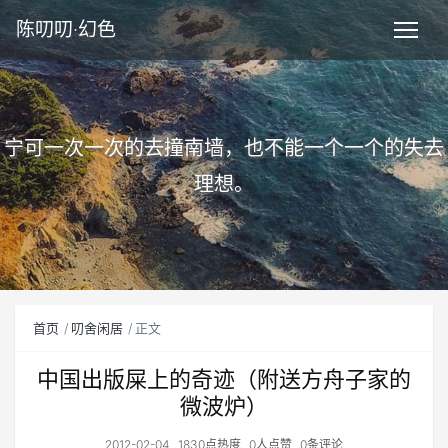
陈叨叨·幻色
宁可一次一次的去撞南墙，也不能一个一个的失去
理想。
首页
叨舍闲居
正文
中国出版屎上的奇迹（附送方舟子家的
微波炉）
2012-02-04
1830点热度
0人点赞
0条评论