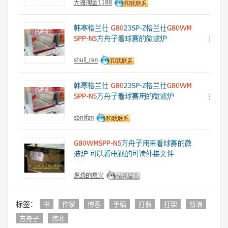
标签：
书
作家
博客
手稿
打假
打架
新浪
方舟子
韩寒