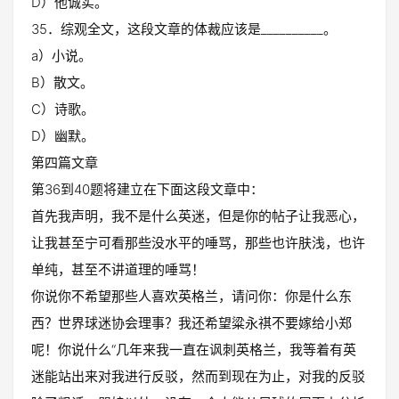
D）他诚实。
35．综观全文，这段文章的体裁应该是__________。
a）小说。
B）散文。
C）诗歌。
D）幽默。
第四篇文章
第36到40题将建立在下面这段文章中：
首先我声明，我不是什么英迷，但是你的帖子让我恶心，
让我甚至宁可看那些没水平的唾骂，那些也许肤浅，也许
单纯，甚至不讲道理的唾骂！
你说你不希望那些人喜欢英格兰，请问你：你是什么东
西？世界球迷协会理事？我还希望粱永祺不要嫁给小郑
呢！你说什么“几年来我一直在讽刺英格兰，我等着有英
迷能站出来对我进行反驳，然而到现在为止，对我的反驳