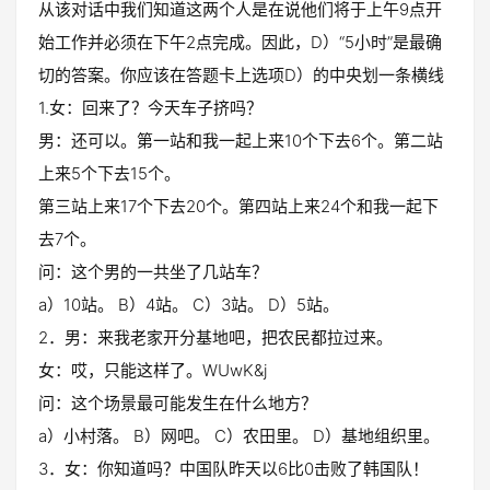
从该对话中我们知道这两个人是在说他们将于上午9点开
始工作并必须在下午2点完成。因此，D）“5小时”是最确
切的答案。你应该在答题卡上选项D）的中央划一条横线
1.女：回来了？今天车子挤吗？
男：还可以。第一站和我一起上来10个下去6个。第二站
上来5个下去15个。
第三站上来17个下去20个。第四站上来24个和我一起下
去7个。
问：这个男的一共坐了几站车？
a）10站。 B）4站。 C）3站。 D）5站。
2．男：来我老家开分基地吧，把农民都拉过来。
女：哎，只能这样了。WUwK&j
问：这个场景最可能发生在什么地方？
a）小村落。 B）网吧。 C）农田里。 D）基地组织里。
3．女：你知道吗？中国队昨天以6比0击败了韩国队！