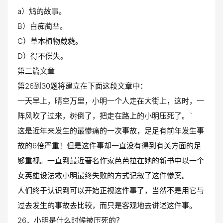
a）鸩的故事。
B）白痴蔺芈。
C）草本植物葳蕤。
D）得不偿失。
第二篇文章
第26到30题将建立在下面这段文章中：
一天早上，晴空万里，小明一个人走在大街上，这时，一
阵风吹了过来，树倒了，把走在路上的小明压死了。`
这是近年来发生的最惨痛的一次事故，足足有前年发生事
故的6倍严重！但是这件事却一直没有得到有关方面的足
够重视。一直到最近著名作家芭芭拉在她的新书中以一个
女英雄设法救小明最终失败的方式记叙了这件惨案。
人们终于认识到可以开始正视这件事了，当然不是用它与
过去发生的事故去比较，而只是客观地去讲述这件事。
26．小明是什么时候被压死的？