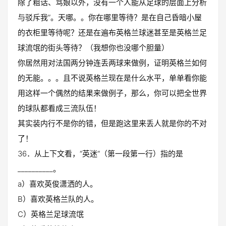
除了粗话、骂娘以外，没有一个人能从足球的层面上分析
与驳斥我”。天哪。。你在哪里等待？是在自己昏暗小屋
的衣柜里等待呢？还是在遍布英格兰球迷甚至是英格兰足
球流氓的街头等待？（我想你也没哪个胆量）
你居然用对法国两分钟连丢两球来做例，证明英格兰如何
的无能。。。且不说英格兰现在是什么水平，单单看你能
用这样一个偶然的结果来做例子，那么，你可以把全世界
的球队都看成三流队伍！
其实装内行不是你的错，但是跑这里来丢人就是你的不对
了！
36．从上下文看，“英迷”（第一段第一行）指的是
__________。
a）喜欢英俊潇洒的人。
B）喜欢英格兰队的人。
C）英格兰足球流氓