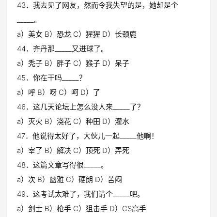
43．我去见了网友，然而令我失望的是，她却是个
_____。
a）美女 B）恐龙 C）猩猩 D）长颈鹿
44．齐丹那_____又进球了。
a）秃子 B）胖子 C）猴子 D）呆子
45．你在干吗_____？
a）呼 B）呀 C）呵 D）了
46．这几天论坛上怎么没人来_____了？
a）灭火 B）浇花 C）种田 D）灌水
47．他说得太好了，大伙儿一起_____他啊！
a）宰了 B）解决 C）顶死 D）弄死
48．这篇文章写得很_____。
a）次 B）幽雅 C）硬朗 D）苦闷
49．这考试太难了，我们请个_____吧。
a）剑士 B）枪手 C）狙击手 D）CS高手