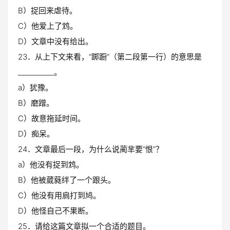
B）捉回来虐待。
C）他爱上了鸩。
D）文章中没有给出。
23．从上下文来看，“踯蹰”（第二段第一行）的意思是
__________。
a）犹豫。
B）磨蹭。
C）故意拖延时间。
D）痴呆。
24．文章最后一段，为什么说蔺芈要“恨”？
a）他没有捉到鸩。
B）他被葳蕤绊了一个跟头。
C）他没有用扃打到鸠。
D）他怪自己不果断。
25．请给这篇文章拟一个合适的题目。