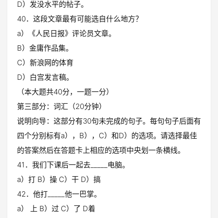
D）发没水平的帖子。
40．这段文章最有可能选自什么地方？
a）《人民日报》评论员文章。
B）金庸作品集。
C）新浪网的体育
D）白宫发言稿。
（本大题共40分，一题一分）
第三部分：词汇（20分钟）
说明向导：这部分有30句未完成的句子。每句句子后面有
四个分别标有a），B），C）和D）的选项。请选择最佳
的答案然后在答题卡上相应的选项中央划一条横线。
41．我们下课后一起去_____电脑。
a）打 B）操 C）干 D）搞
42．他打_____他一巴掌。
a） 上 B）过 C）了 D着