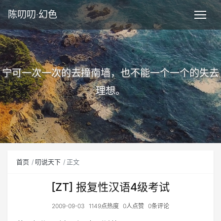
陈叨叨·幻色
宁可一次一次的去撞南墙，也不能一个一个的失去
理想。
首页
叨说天下
正文
[ZT] 报复性汉语4级考试
2009-09-03
1149点热度
0人点赞
0条评论