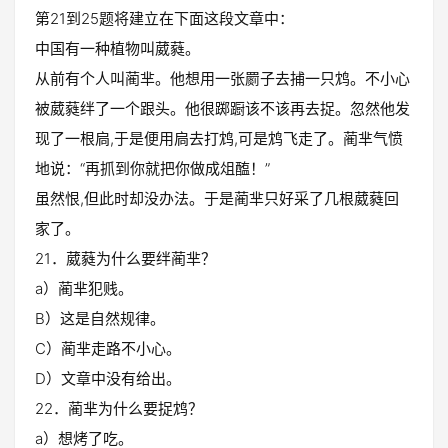
第21到25题将建立在下面这段文章中：
中国有一种植物叫葳蕤。
从前有个人叫蔺芈。他想用一张罽子去捕一只鸩。不小心
被葳蕤绊了一个跟头。他很踯蹰该不该再去捉。忽然他发
现了一根扃,于是便用扃去打鸩,可是鸩飞走了。蔺芈气愤
地说：“再抓到你就把你做成俎醢！”
虽然恨,但此时却没办法。于是蔺芈只好采了几根葳蕤回
家了。
21．葳蕤为什么要绊蔺芈？
a）蔺芈犯贱。
B）这是自然规律。
C）蔺芈走路不小心。
D）文章中没有给出。
22．蔺芈为什么要捉鸩？
a）想烤了吃。