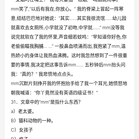
mm笑了,“以后有我在,你放心。” 我的脊梁上冒起一阵寒
意,结结巴巴地对她说：“其实……其实我很流氓……幼儿园
就喜欢去女厕所,小学就没了初吻,中学就……” mm没等我
说完就软在了我的怀里,声音细若蚊鸣：“早知道你好色,你
老偷偷瞄我胸脯… …” 一股鼻血喷涌而出,我抱紧了mm,温
热娇小的身体让我热血沸腾。这时我忽然想到了一件很重
要的事情,我决定把这事告诉mm...... 五秒钟后mm抬头问
我：“真的？” 我悲愤地点点头。
mm沉默片刻挣开我的怀抱抬手给了我一个耳光,她愤怒地
朝我喊道：“你丫竟然没有英语四级证书！”
31．文章中的“mm”是指什么东西？
a）老太婆。
B）猫科动物的一种。
C）女孩子