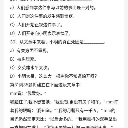
a）人们感到拿这件事与以前的事比是不对的。
B）人们对这件事的发生感到愧疚。
C）人们开始正视这件事了。
D）人们开始向小明表示哀悼了。
30．从文章中来看，小明的真正死因是__________。
a）有关方面不重视。
B）被树压死。
C）女英雄水平太次。
D）小明太呆，这么大一棵树你不知道躲开呀？
第31到35题将建立在下面这段文章中：
mm说：“我爱你。”
我脸红了,我不想害她：“我没钱,更没有房子和车。” mm盯
着我的眼睛：“我知道。” “我的月薪只有一千五。” mm的
目光仍然坚定无比：“以后会多的。” 我用颤抖的双手拿出
一支烟叼在嘴上：“我每天要抽一包烟,一喝酒就闹事。”