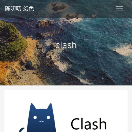
陈叨叨·幻色
clash