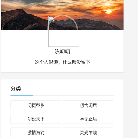
陈叨叨
这个人很懒，什么都没留下
分类
叨摄型影
叨舍闲居
叨说天下
学无止境
激情海钓
灵光乍现