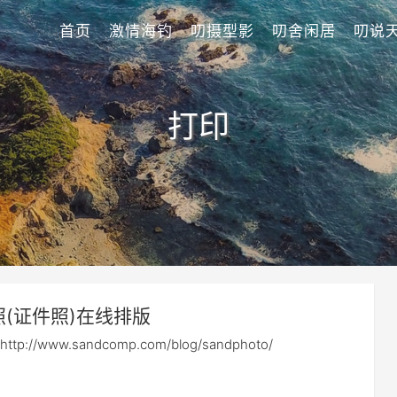
首页
激情海钓
叨摄型影
叨舍闲居
叨说
打印
照(证件照)在线排版
://www.sandcomp.com/blog/sandphoto/