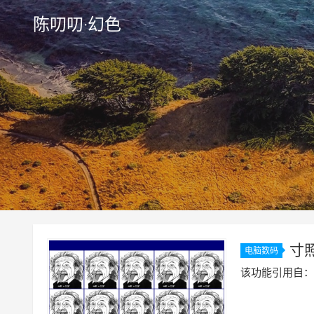
陈叨叨·幻色
寸
电脑数码
该功能引用自：http