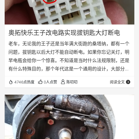
奥拓快乐王子改电路实现拔钥匙大灯断电
老车，无论我的王子还是当年满大街跑的桑塔纳，都有一个
问题，拔钥匙以后大灯不能自动断电。如果你忘记关灯，明
早电瓶会给你一个惊喜。不知道是当时什么法规限制，还是
有什么特殊目的，那个年代这是一个通用的设计，大部分车
都是这样的，所以这不是BUG，而是故意为之，现在的车已
4746点热度
0人点赞
陈叨叨
阅读全文
经不存在这个问题了。虽说问题不大，但是脑子不能保证
100%不出错，早晚都会有那么一次忘关，那么如何解决这
个问题？ 其实理论上很简单，我们车现在是拔钥匙以后可以
开小灯可以开大灯，那么把这两个供电改成钥匙打开才有电
就可以了，也就是说把这两套系统的常电改为ACC供…