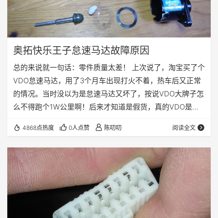
奥拓快乐王子怠速马达故障原因
总的来说就一句话：零件质量太差！ 上次说了，淘宝买了个
VDO怠速马达，用了3个月车出现打火不着，热车后又正常
的情况。当时没以为是怠速马达又坏了，按说VDO大牌子怎
么不得跑个1W公里啊！后来才知道是假货，真的VDO是没
有防伪电话的！而且几大进口品牌的正品怠速马达的价格应
4868点热度
0人点赞
陈叨叨
阅读全文
该70以上，我们奥拓王子原装的德国大陆怠速马达价格应该
在150左右。所以你看，我修王子这么久以来，最深的感触
就是，虽然咱这是廉价微车，但是器件选用一点都不含糊，
全是一线大厂。 之前也听朋友说过，之前开这车最容易坏怠
速马达，2,3个月就得换一个，我就好奇…