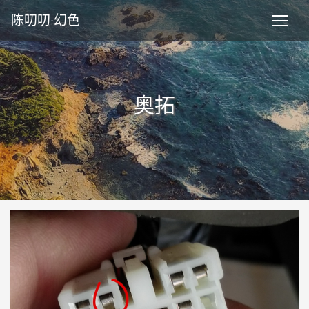
陈叨叨·幻色
奥拓