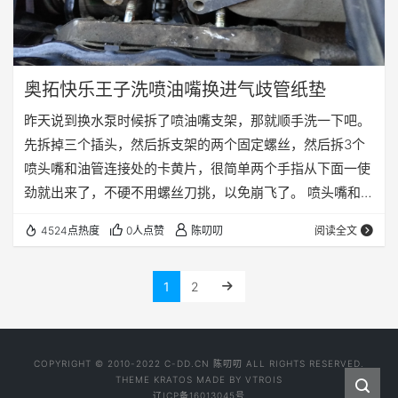
奥拓快乐王子洗喷油嘴换进气歧管纸垫
昨天说到换水泵时候拆了喷油嘴支架，那就顺手洗一下吧。
先拆掉三个插头，然后拆支架的两个固定螺丝，然后拆3个
喷头嘴和油管连接处的卡黄片，很简单两个手指从下面一使
劲就出来了，不硬不用螺丝刀挑，以免崩飞了。 喷头嘴和油
管和进气歧管都是硅胶圈塞进去的，还挺紧，硬拔出来就行
4524点热度
0人点赞
陈叨叨
阅读全文
了。 拆下来的样子，感觉积炭不是很多，毕竟才3W的车。
喷头嘴两脚连接电池正负极，好像不分反正，然后喷油嘴电
1
2
磁阀就打开了，也就是通了。 拿着化清剂从后面喷，能看见
前面从喷油嘴喷出来。一开始是一个水柱，后来慢慢变成雾
了，说明洗喷油嘴还是挺有效果的。 洗完的样…
COPYRIGHT © 2010-2022 C-DD.CN 陈叨叨 ALL RIGHTS RESERVED.
THEME
KRATOS
MADE BY
VTROIS
辽ICP备16013045号