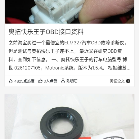
奥拓快乐王子OBD接口资料
之前淘宝买过一个最便宜的ELM327汽车OBD故障诊断仪，
但是测试与奥拓快乐王子连不上。 最近又在研究OBD资
料，查到如下信息。 一、奥托快乐王子的行车电脑型号 博
世 0261207105，Motronic系统，版本为1.5.4。 根据维基
百科资料：https://en.wikipedia.org/wiki/Motronic#1.5.4，
4825点热度
0人点赞
陈叨叨
阅读全文
Motronic系统从2.1加入OBD-1支持，所以分析该电脑应该
不支持OBD-II协议。 顺便找了一篇该电脑的资料，和OBD
无关：http://www.elecfans.com/…