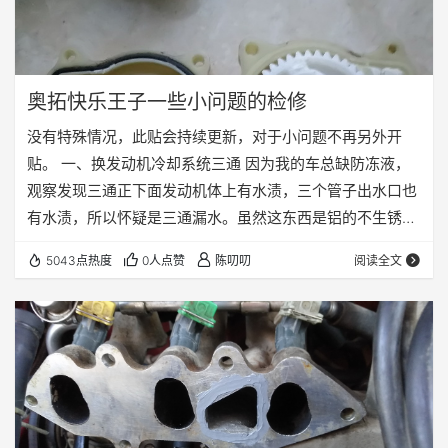
奥拓快乐王子一些小问题的检修
没有特殊情况，此贴会持续更新，对于小问题不再另外开
贴。 一、换发动机冷却系统三通 因为我的车总缺防冻液，
观察发现三通正下面发动机体上有水渍，三个管子出水口也
有水渍，所以怀疑是三通漏水。虽然这东西是铝的不生锈，
但是架不住胶管老化和三通行程缝隙，然后防冻液渗出在缝
5043点热度
0人点赞
陈叨叨
阅读全文
隙处形成结晶，最后越漏越严重。而且结晶不好清理，索性
换胶管连三通都一起换了。不过后来证实是水泵水封坏了漏
水，不是三通。 这是个挺麻烦的过程，本来是结构倒不复
杂，但是因为不好干活，花了很长时间。 这个车水箱没有排
水口，排水就直接拆散热器下水软管和回水铁管连接那个…