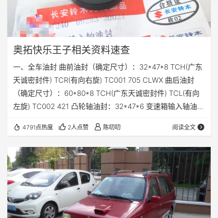
奥拓快乐王子相关资料速查
一、全车油封 曲前油封（确定尺寸）：32*47*8 TCH(广东
天诚密封件) TCR(有向右旋) TC001 705 CLWX 曲后油封
（确定尺寸）：60*80*8 TCH(广东天诚密封件) TCL(有向
左旋) TC002 421 凸轮轴油封：32*47*6 变速箱输入轴油封
（一轴油封）：19*35*7 变速箱换挡杆油封：13.5*25*19
4791点热度
2人点赞
陈叨叨
阅读全文
半轴油封（差速器油封）（确定尺寸）：34*72*7.5 前轮油
封（2个）：44*62*8/12 之前有说半轴油封是分左右的，
但是网上看图没有明显差别，直到看到一轴油封图，唇口…