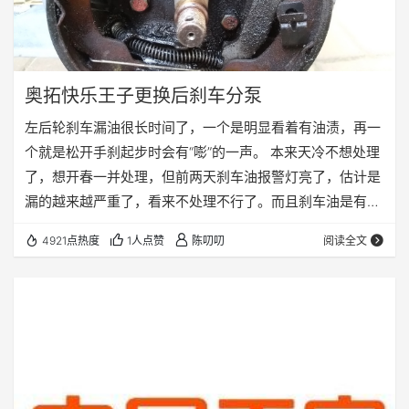
奥拓快乐王子更换后刹车分泵
左后轮刹车漏油很长时间了，一个是明显看着有油渍，再一
个就是松开手刹起步时会有“嘭”的一声。 本来天冷不想处理
了，想开春一并处理，但前两天刹车油报警灯亮了，估计是
漏的越来越严重了，看来不处理不行了。而且刹车油是有腐
蚀性的，漆皮都泡起泡了，再不赶紧换就快殃及后轴了，所
4921点热度
1人点赞
陈叨叨
阅读全文
以有刹车漏油的小伙伴尽早换，拖越久损害越大。 上淘宝买
件，北京拓拓管家没有，四川蜀创家买的，两个不到100。
先看看原厂包装是啥样的。