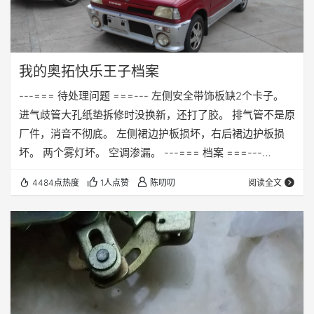
我的奥拓快乐王子档案
---=== 待处理问题 ===--- 左侧安全带饰板缺2个卡子。
进气歧管大孔纸垫拆修时没换新，还打了胶。 排气管不是原
厂件，消音不彻底。 左侧裙边护板损坏，右后裙边护板损
坏。 两个雾灯坏。 空调渗漏。 ---=== 档案 ===---
2018.07.24 车物流到沈阳，当天下午上牌，里程表30500公
4484点热度
1人点赞
陈叨叨
阅读全文
里。 2018.07.25 车不制冷，在路边店检查发现制冷系统渗
漏。因为不是很严重，暂时没查漏点，充了2罐雪种先用着
（按手册说应该加3罐，但是小工按表加了2罐说可以了），
后来记录大概坚持到10月中。 顺便检查了底…