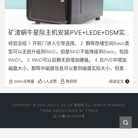
矿渣蜗牛星际主机安装PVE+LEDE+DSM实
现软路由+NAS
经验总结 1. 开机F7进入引导选择。 2. 群晖存储空间Basic类
型可以无损升级到RAID，但是RAID不能降级到Basic，包括
RAID1。 3. RAID可以后期无损增加硬盘。 4. 在PVE中增加
磁盘大小，群晖中磁盘信息可以看到磁盘实际大小，但是已
经分配的存储空间大小不会改变。 5. PVE为群晖虚拟的磁盘
8694点热度
2人点赞
陈叨叨
阅读全文
可以随意修改挂载方式和挂载编号，不影响系统识别（系统
中显示磁盘顺序可能会有变化，但是不影响实际使用）。 6.
群晖磁盘拿下来装到另一同版本群晖中，可以正常识别和使
COPYRIGHT © 2010-2022 C-DD.CN 陈叨叨 ALL RIGHTS RESERVED.
用共享文件夹（文件夹属性可能需要重新设置…
THEME
KRATOS
MADE BY
VTROIS
辽ICP备16013045号