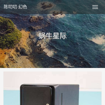
陈叨叨·幻色
蜗牛星际